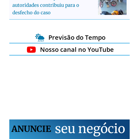
autoridades contribuiu para o
desfecho do caso
Previsão do Tempo
Nosso canal no YouTube
s
e
u
n
e
g
ó
c
i
o
ANUNCIE