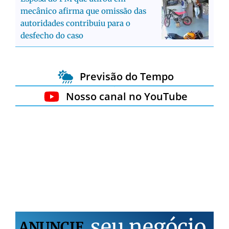
mecânico afirma que omissão das
autoridades contribuiu para o
desfecho do caso
Previsão do Tempo
Nosso canal no YouTube
s
e
u
n
e
g
ó
c
i
o
ANUNCIE