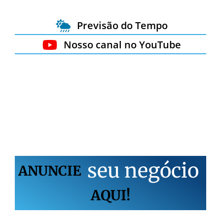
Previsão do Tempo
Nosso canal no YouTube
s
e
u
n
e
g
ó
c
i
o
ANUNCIE
AQUI!