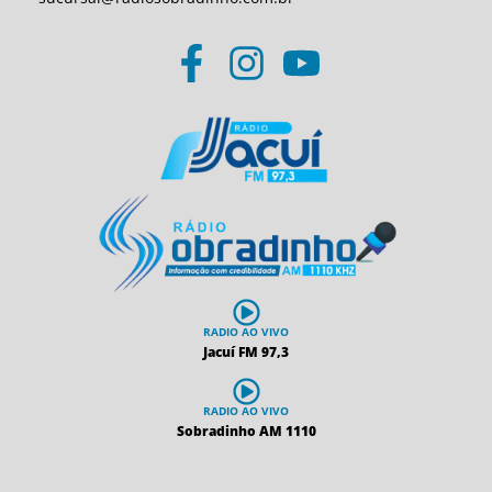
RADIO AO VIVO
Jacuí FM 97,3
RADIO AO VIVO
Sobradinho AM 1110