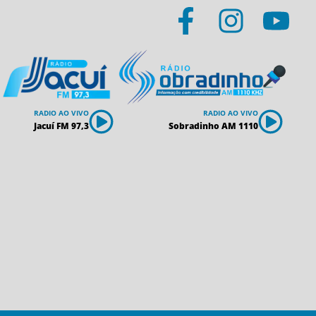
RADIO AO VIVO
RADIO AO VIVO
Jacuí FM 97,3
Sobradinho AM 1110