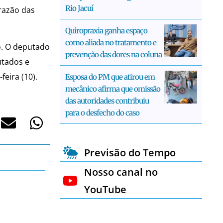
Rio Jacuí
razão das
Quiropraxia ganha espaço
como aliada no tratamento e
o. O deputado
prevenção das dores na coluna
utados e
eira (10).
Esposa do PM que atirou em
mecânico afirma que omissão
das autoridades contribuiu
para o desfecho do caso
Previsão do Tempo
Nosso canal no
YouTube