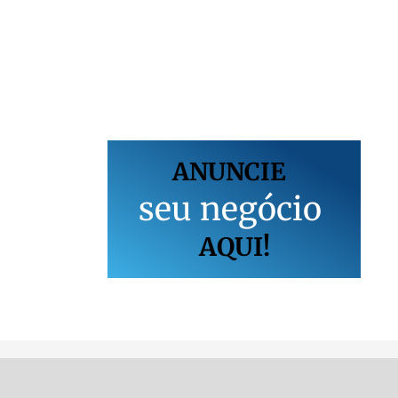
ANUNCIE
s
e
u
n
e
g
ó
c
i
o
AQUI!