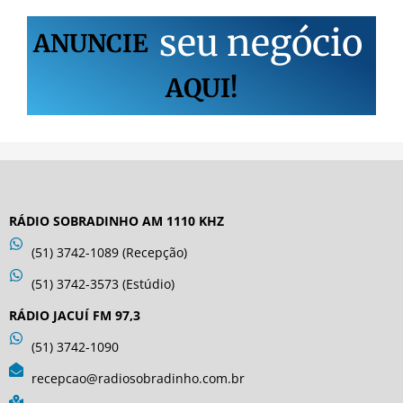
s
e
u
n
e
g
ó
c
i
o
ANUNCIE
AQUI!
RÁDIO SOBRADINHO AM 1110 KHZ
(51) 3742-1089 (Recepção)
(51) 3742-3573 (Estúdio)
RÁDIO JACUÍ FM 97,3
(51) 3742-1090
recepcao@radiosobradinho.com.br