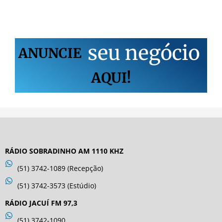
s
e
u
n
e
g
ó
c
i
o
ANUNCIE
AQUI!
RÁDIO SOBRADINHO AM 1110 KHZ
(51) 3742-1089 (Recepção)
(51) 3742-3573 (Estúdio)
RÁDIO JACUÍ FM 97,3
(51) 3742-1090