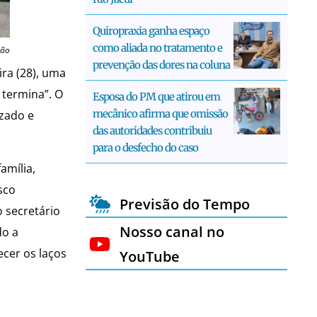
Quiropraxia ganha espaço
como aliada no tratamento e
ção
prevenção das dores na coluna
ira (28), uma
 termina”. O
Esposa do PM que atirou em
mecânico afirma que omissão
zado e
das autoridades contribuiu
para o desfecho do caso
amília,
sco
Previsão do Tempo
o secretário
Nosso canal no
do a
ecer os laços
YouTube