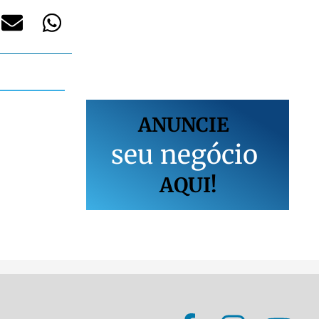
ANUNCIE
s
e
u
n
e
g
ó
c
i
o
AQUI!