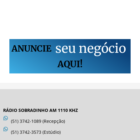
s
e
u
n
e
g
ó
c
i
o
ANUNCIE
AQUI!
RÁDIO SOBRADINHO AM 1110 KHZ
(51) 3742-1089 (Recepção)
(51) 3742-3573 (Estúdio)