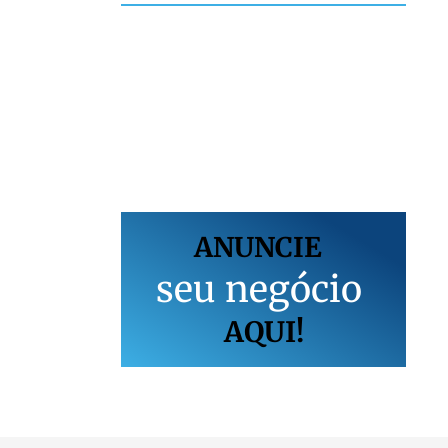
ANUNCIE
s
e
u
n
e
g
ó
c
i
o
AQUI!