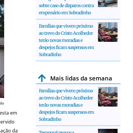
sobre caso de disparos contra
empresário em Sobradinho
Famílias que vivem próximo
ao trevo do Cristo Acolhedor
terão novas moradias e
despejos ficam suspensos em
Sobradinho
Mais lidas da semana
Famílias que vivem próximo
ao trevo do Cristo Acolhedor
ção
terão novas moradias e
despejos ficam suspensos em
festa em
Sobradinho
servido
mação da
Temporal provoca