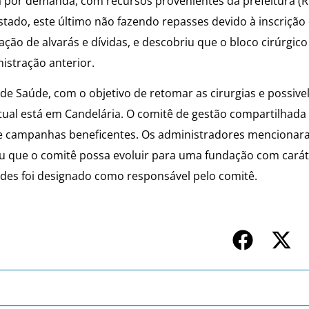
por demanda, com recursos provenientes da prefeitura (R$
tado, este último não fazendo repasses devido à inscrição 
ção de alvarás e dívidas, e descobriu que o bloco cirúrgico
istração anterior.
l de Saúde, com o objetivo de retomar as cirurgias e possiv
atual está em Candelária. O comitê de gestão compartilhada 
 de campanhas beneficentes. Os administradores mencionar
ou que o comitê possa evoluir para uma fundação com cará
andes foi designado como responsável pelo comitê.