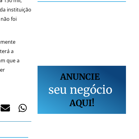
 130 mil,
da instituição
 não foi
elmente
terá a
am que a
ter
ANUNCIE
s
e
u
n
e
g
ó
c
i
o
AQUI!