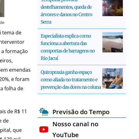
destelhamentos, queda de
árvores e danos no Centro
Serra
lin
i tema de
Especialista explica como
interventor
funciona a abertura das
o a formação
comportas de barragens no
Rio Jacuí
eiros,
es em emendas
Quiropraxia ganha espaço
20%, e foram
como aliada no tratamento e
prevenção das dores na coluna
a folha de
Previsão do Tempo
ais de R$ 11
e de
Nosso canal no
ital, que
YouTube