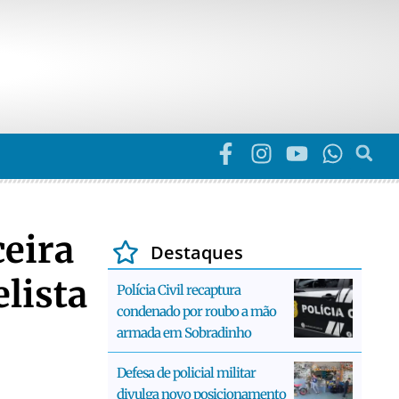
ceira
Destaques
lista
Polícia Civil recaptura
condenado por roubo a mão
armada em Sobradinho
Defesa de policial militar
divulga novo posicionamento