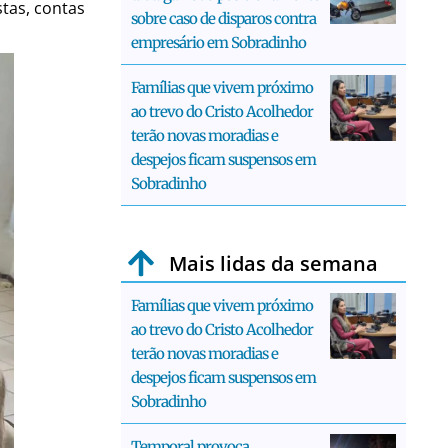
stas, contas
sobre caso de disparos contra
empresário em Sobradinho
Famílias que vivem próximo
ao trevo do Cristo Acolhedor
terão novas moradias e
despejos ficam suspensos em
Sobradinho
Mais lidas da semana
Famílias que vivem próximo
ao trevo do Cristo Acolhedor
terão novas moradias e
despejos ficam suspensos em
Sobradinho
Temporal provoca