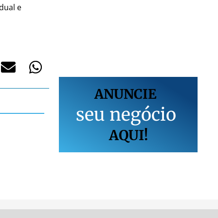
dual e
ANUNCIE
s
e
u
n
e
g
ó
c
i
o
AQUI!