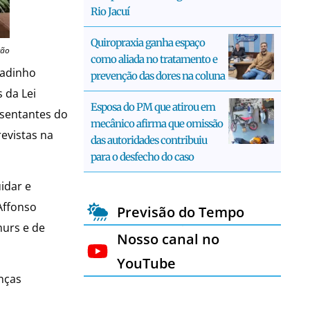
Rio Jacuí
Quiropraxia ganha espaço
ção
como aliada no tratamento e
radinho
prevenção das dores na coluna
 da Lei
Esposa do PM que atirou em
esentantes do
mecânico afirma que omissão
evistas na
das autoridades contribuiu
para o desfecho do caso
idar e
Affonso
Previsão do Tempo
murs e de
Nosso canal no
YouTube
nças