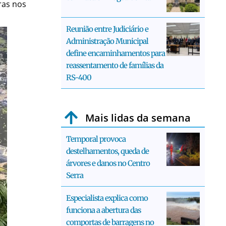
ras nos
Reunião entre Judiciário e
Administração Municipal
define encaminhamentos para
reassentamento de famílias da
RS-400
Mais lidas da semana
Temporal provoca
destelhamentos, queda de
árvores e danos no Centro
Serra
Especialista explica como
funciona a abertura das
comportas de barragens no