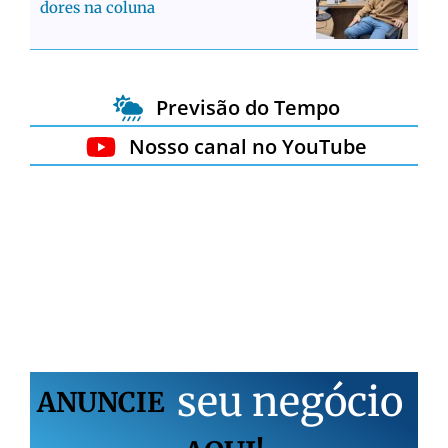
dores na coluna
Previsão do Tempo
Nosso canal no YouTube
s
e
u
n
e
g
ó
c
i
o
ANUNCIE