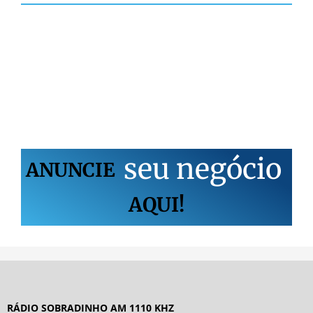
s
e
u
n
e
g
ó
c
i
o
ANUNCIE
AQUI!
RÁDIO SOBRADINHO AM 1110 KHZ