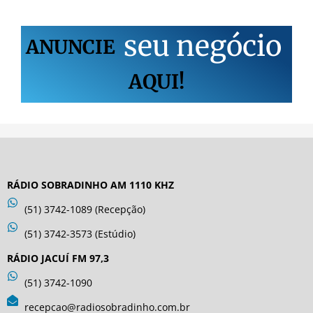
s
e
u
n
e
g
ó
c
i
o
ANUNCIE
AQUI!
RÁDIO SOBRADINHO AM 1110 KHZ
(51) 3742-1089 (Recepção)
(51) 3742-3573 (Estúdio)
RÁDIO JACUÍ FM 97,3
(51) 3742-1090
recepcao@radiosobradinho.com.br