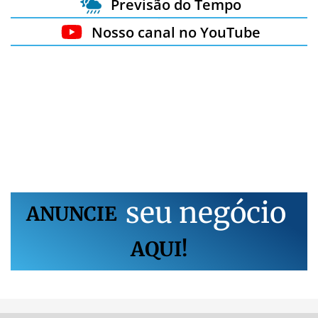
Previsão do Tempo
Nosso canal no YouTube
s
e
u
n
e
g
ó
c
i
o
ANUNCIE
AQUI!