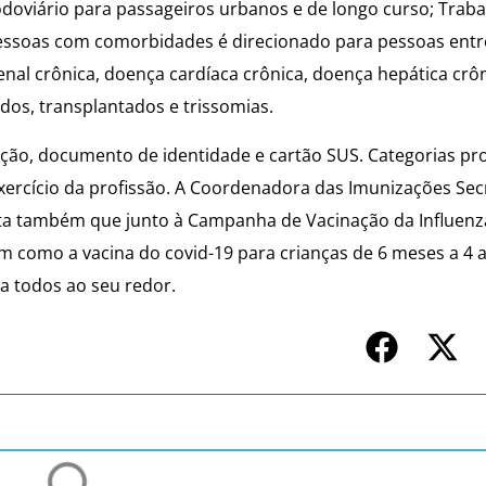
odoviário para passageiros urbanos e de longo curso; Trab
essoas com comorbidades é direcionado para pessoas entre
nal crônica, doença cardíaca crônica, doença hepática crô
dos, transplantados e trissomias.
nação, documento de identidade e cartão SUS. Categorias pro
cício da profissão. A Coordenadora das Imunizações Secr
nta também que junto à Campanha de Vacinação da Influenza
em como a vacina do covid-19 para crianças de 6 meses a 4 
 a todos ao seu redor.