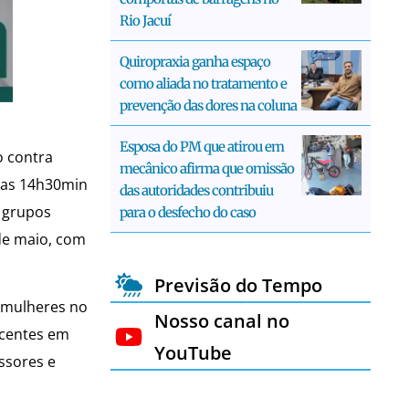
Rio Jacuí
Quiropraxia ganha espaço
como aliada no tratamento e
prevenção das dores na coluna
Esposa do PM que atirou em
o contra
mecânico afirma que omissão
 das 14h30min
das autoridades contribuiu
 grupos
para o desfecho do caso
 de maio, com
Previsão do Tempo
 (mulheres no
Nosso canal no
scentes em
YouTube
ssores e