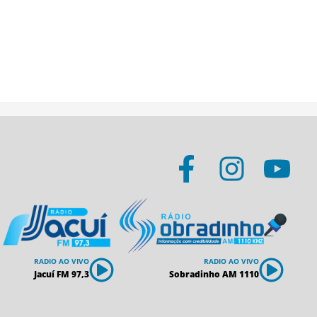
RADIO AO VIVO
RADIO AO VIVO
Jacuí FM 97,3
Sobradinho AM 1110