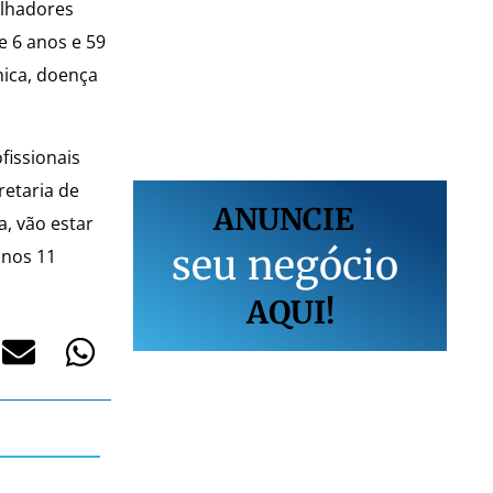
alhadores
 6 anos e 59
nica, doença
fissionais
etaria de
ANUNCIE
, vão estar
s
e
u
n
e
g
ó
c
i
o
anos 11
AQUI!