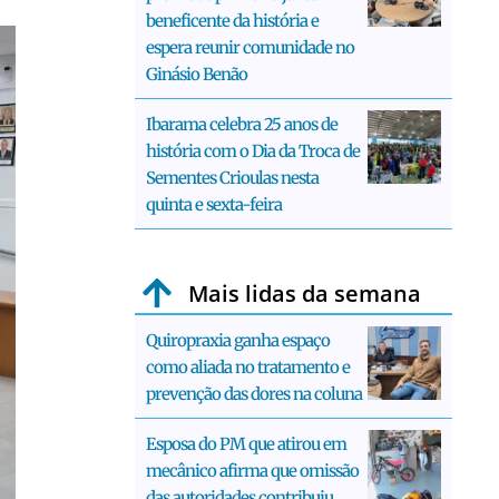
beneficente da história e
espera reunir comunidade no
Ginásio Benão
Ibarama celebra 25 anos de
história com o Dia da Troca de
Sementes Crioulas nesta
quinta e sexta-feira
Mais lidas da semana
Quiropraxia ganha espaço
como aliada no tratamento e
prevenção das dores na coluna
Esposa do PM que atirou em
mecânico afirma que omissão
das autoridades contribuiu