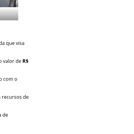
da que visa
o valor de
R$
to com o
m recursos de
a de