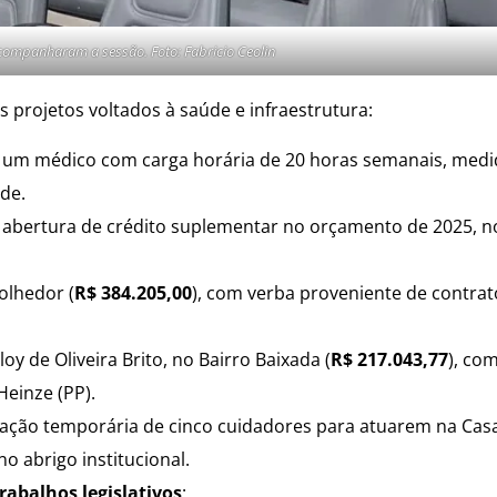
acompanharam a sessão. Foto: Fabricio Ceolin
projetos voltados à saúde e infraestrutura:
de um médico com carga horária de 20 horas semanais, medi
de.
a abertura de crédito suplementar no orçamento de 2025, n
olhedor (
R$ 384.205,00
), com verba proveniente de contra
y de Oliveira Brito, no Bairro Baixada (
R$ 217.043,77
), co
einze (PP).
tação temporária de cinco cuidadores para atuarem na Cas
 abrigo institucional.
rabalhos legislativos
: