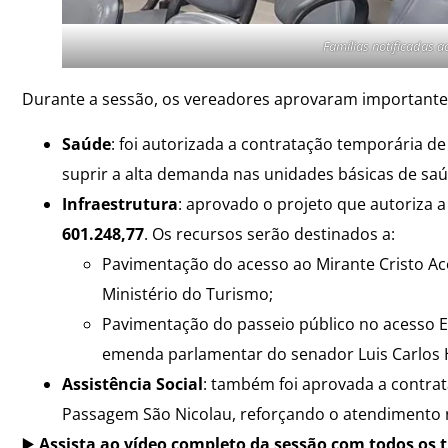
Famílias notificadas 
Durante a sessão, os vereadores aprovaram importantes 
Saúde
: foi autorizada a contratação temporária 
suprir a alta demanda nas unidades básicas de saú
Infraestrutura
: aprovado o projeto que autoriza 
601.248,77
. Os recursos serão destinados a:
Pavimentação do acesso ao Mirante Cristo Ac
Ministério do Turismo;
Pavimentação do passeio público no acesso Elo
emenda parlamentar do senador Luis Carlos H
Assistência Social
: também foi aprovada a contra
Passagem São Nicolau, reforçando o atendimento no
▶️
Assista ao vídeo completo da sessão com todos os t