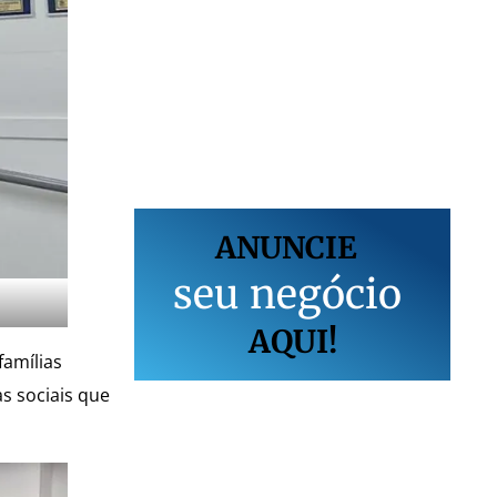
ANUNCIE
s
e
u
n
e
g
ó
c
i
o
AQUI!
famílias
s sociais que