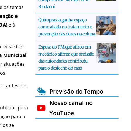
Rio Jacuí
re os temas
venção e
Quiropraxia ganha espaço
OA)
e à
como aliada no tratamento e
prevenção das dores na coluna
a Desastres
Esposa do PM que atirou em
mecânico afirma que omissão
a Municipal
das autoridades contribuiu
r situações
para o desfecho do caso
os.
sentantes dos
Previsão do Tempo
Nosso canal no
nhados para
YouTube
tação para a
rios se