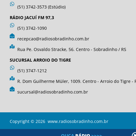
(51) 3742-3573 (Estúdio)
RÁDIO JACUÍ FM 97,3
(51) 3742-1090
recepcao@radiosobradinho.com.br
Rua Pe. Osvaldo Stracke, 56. Centro - Sobradinho / RS
SUCURSAL ARROIO DO TIGRE
(51) 3747-1212
R. Dom Guilherme Müler, 1009. Centro - Arroio do Tigre - 
sucursal@radiosobradinho.com.br
Copyright © 2026 www.radiosobradinho.com.br
OUÇA
R
Á
D
I
O
>>>>