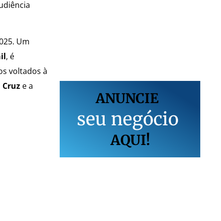
udiência
025. Um
il
, é
os voltados à
a Cruz
e a
ANUNCIE
s
e
u
n
e
g
ó
c
i
o
AQUI!