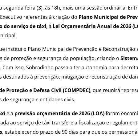
egunda-feira (3), às 18h, mais uma sessão ordinária. Ent
xecutivo referentes à criação do
Plano Municipal de Pre
 do serviço de táxi
, à
Lei Orçamentária Anual de 2026 (L
icipal.
e institui o Plano Municipal de Prevenção e Reconstrução 
ões de proteção e segurança da população, criando o
Sistem
s. Com isso, Sobradinho passa a ter autonomia para decreta
s destinados à prevenção, mitigação e reconstrução de dan
e Proteção e Defesa Civil (COMPDEC)
, que reunirá repre
as de segurança e entidades civis.
áxi
e a
previsão orçamentária de 2026 (LOA)
foram encami
a ao serviço de táxi transfere a fiscalização e regulamen
s
, estabelecendo prazo de 90 dias para que os permissioná