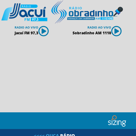
RADIO AO VIVO
RADIO AO VIVO
Jacuí FM 97,3
Sobradinho AM 1110
<<<<
OUÇA
R
Á
D
I
O