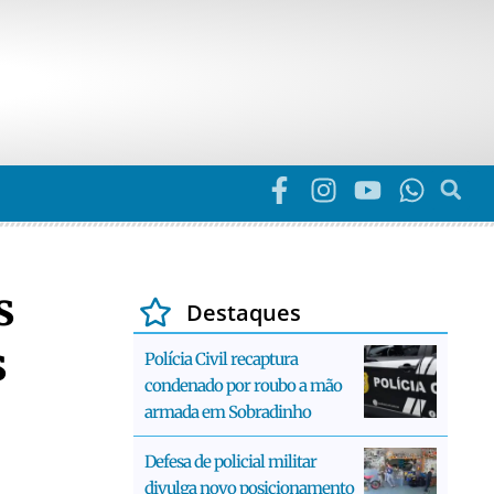
s
Destaques
s
Polícia Civil recaptura
condenado por roubo a mão
armada em Sobradinho
Defesa de policial militar
divulga novo posicionamento