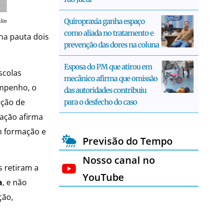
lin
Quiropraxia ganha espaço
como aliada no tratamento e
 na pauta dois
prevenção das dores na coluna
Esposa do PM que atirou em
scolas
mecânico afirma que omissão
empenho, o
das autoridades contribuiu
eção de
para o desfecho do caso
ração afirma
om formação e
Previsão do Tempo
Nosso canal no
 retiram a
YouTube
a
, e não
ção,