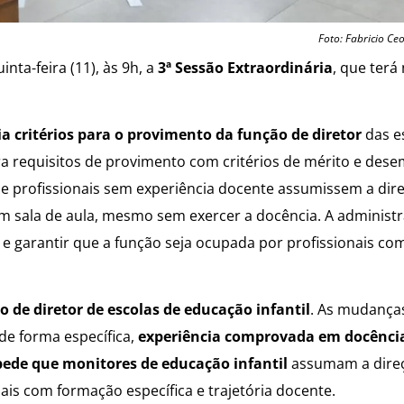
Foto: Fabricio Ceo
nta-feira (11), às 9h, a
3ª Sessão Extraordinária
, que terá
ia critérios para o provimento da função de diretor
das e
ura requisitos de provimento com critérios de mérito e des
ue profissionais sem experiência docente assumissem a dir
m sala de aula, mesmo sem exercer a docência. A administ
is e garantir que a função seja ocupada por profissionais c
o de diretor de escolas de educação infantil
. As mudanças
de forma específica,
experiência comprovada em docênci
ede que monitores de educação infantil
assumam a dire
ais com formação específica e trajetória docente.