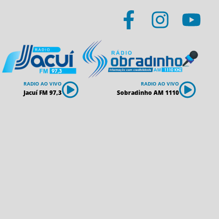
RADIO AO VIVO
RADIO AO VIVO
Jacuí FM 97,3
Sobradinho AM 1110