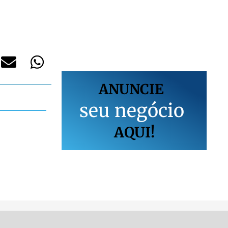
ANUNCIE
s
e
u
n
e
g
ó
c
i
o
AQUI!