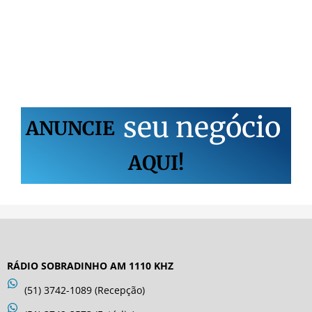
s
e
u
n
e
g
ó
c
i
o
ANUNCIE
AQUI!
RÁDIO SOBRADINHO AM 1110 KHZ
(51) 3742-1089 (Recepção)