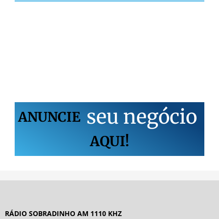
s
e
u
n
e
g
ó
c
i
o
ANUNCIE
AQUI!
RÁDIO SOBRADINHO AM 1110 KHZ