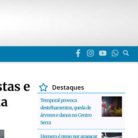
tas e
Destaques
ia
Temporal provoca
destelhamentos, queda de
árvores e danos no Centro
Serra
Homem é preso por ameaçar