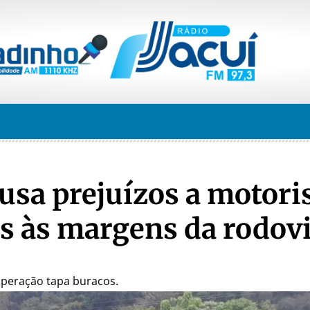
sa prejuízos a motoris
os às margens da rodov
operação tapa buracos.