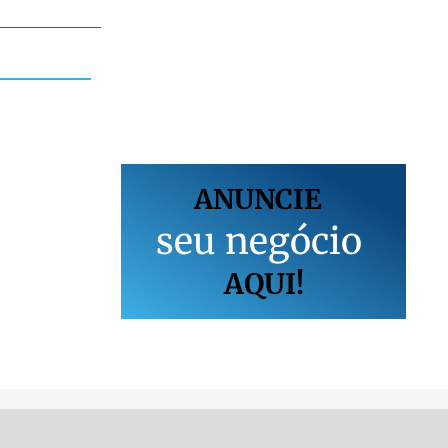
ANUNCIE
s
e
u
n
e
g
ó
c
i
o
AQUI!