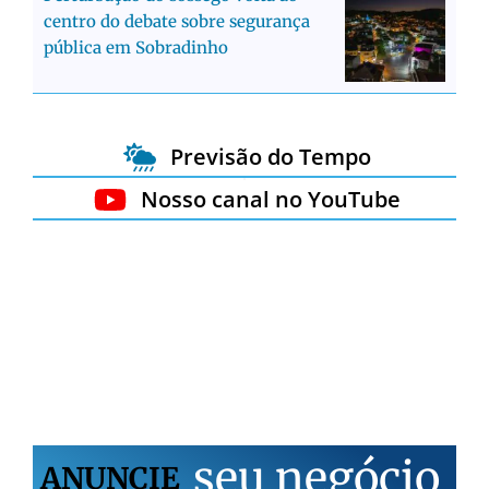
centro do debate sobre segurança
pública em Sobradinho
Previsão do Tempo
Nosso canal no YouTube
s
e
u
n
e
g
ó
c
i
o
ANUNCIE