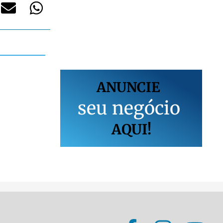
ANUNCIE
s
e
u
n
e
g
ó
c
i
o
AQUI!