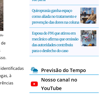
Quiropraxia ganha espaço
como aliada no tratamento e
prevenção das dores na coluna
Esposa do PM que atirou em
ção
mecânico afirma que omissão
o de
das autoridades contribuiu
s
para o desfecho do caso
sso.
identificadas
Previsão do Tempo
ogas, à
Nosso canal no
rrências
YouTube