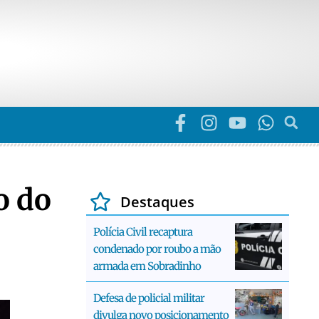
o do
Destaques
Polícia Civil recaptura
condenado por roubo a mão
armada em Sobradinho
Defesa de policial militar
divulga novo posicionamento