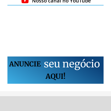
Nosso canal no YouTube
s
e
u
n
e
g
ó
c
i
o
ANUNCIE
AQUI!