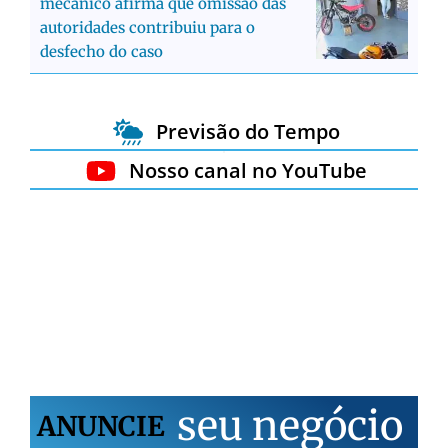
mecânico afirma que omissão das
autoridades contribuiu para o
desfecho do caso
Previsão do Tempo
Nosso canal no YouTube
s
e
u
n
e
g
ó
c
i
o
ANUNCIE