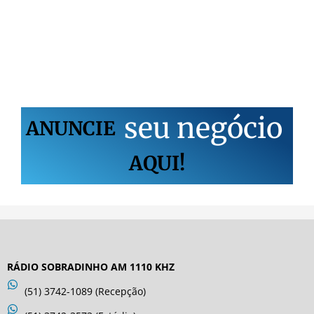
s
e
u
n
e
g
ó
c
i
o
ANUNCIE
AQUI!
RÁDIO SOBRADINHO AM 1110 KHZ
(51) 3742-1089 (Recepção)