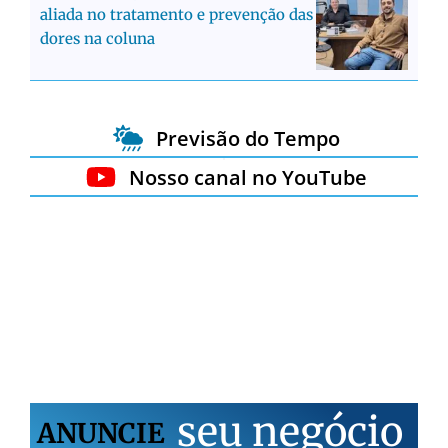
aliada no tratamento e prevenção das
dores na coluna
Previsão do Tempo
Nosso canal no YouTube
s
e
u
n
e
g
ó
c
i
o
ANUNCIE