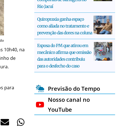
Rio Jacuí
Quiropraxia ganha espaço
como aliada no tratamento e
prevenção das dores na coluna
ção
Esposa do PM que atirou em
as 10h40, na
mecânico afirma que omissão
inho de
das autoridades contribuiu
para o desfecho do caso
ura.
os para
Previsão do Tempo
Nosso canal no
YouTube