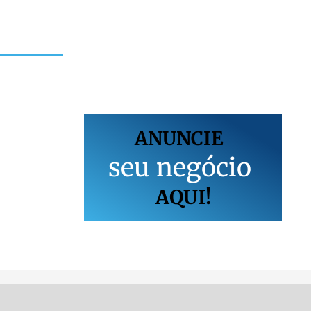
ANUNCIE
s
e
u
n
e
g
ó
c
i
o
AQUI!