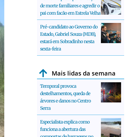
de morte familiares e agredir o
pai com facão em Estrela Velha
Pré-candidato ao Governo do
Estado, Gabriel Souza (MDB),
estará em Sobradinho nesta
sexta-feira
Mais lidas da semana
Temporal provoca
destelhamentos, queda de
árvores e danos no Centro
Serra
Especialista explica como
funciona a abertura das
comportas de barragens no