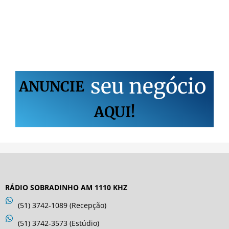
s
e
u
n
e
g
ó
c
i
o
ANUNCIE
AQUI!
RÁDIO SOBRADINHO AM 1110 KHZ
(51) 3742-1089 (Recepção)
(51) 3742-3573 (Estúdio)