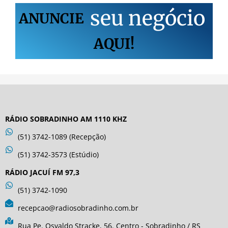
s
e
u
n
e
g
ó
c
i
o
ANUNCIE
AQUI!
RÁDIO SOBRADINHO AM 1110 KHZ
(51) 3742-1089 (Recepção)
(51) 3742-3573 (Estúdio)
RÁDIO JACUÍ FM 97,3
(51) 3742-1090
recepcao@radiosobradinho.com.br
Rua Pe. Osvaldo Stracke, 56. Centro - Sobradinho / RS