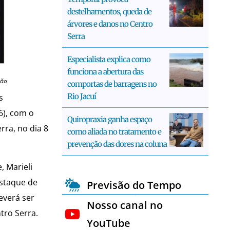
destelhamentos, queda de
árvores e danos no Centro
Serra
Especialista explica como
funciona a abertura das
ção
comportas de barragens no
Rio Jacuí
s
6), com o
Quiropraxia ganha espaço
rra, no dia 8
como aliada no tratamento e
prevenção das dores na coluna
, Marieli
staque de
Previsão do Tempo
everá ser
Nosso canal no
tro Serra.
YouTube