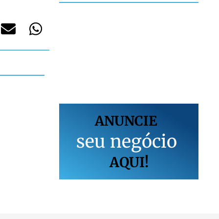
ANUNCIE
s
e
u
n
e
g
ó
c
i
o
AQUI!