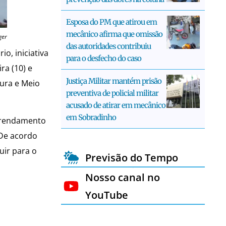
Esposa do PM que atirou em
mecânico afirma que omissão
ger
das autoridades contribuiu
o, iniciativa
para o desfecho do caso
ra (10) e
Justiça Militar mantém prisão
tura e Meio
preventiva de policial militar
acusado de atirar em mecânico
em Sobradinho
arrendamento
 De acordo
uir para o
Previsão do Tempo
Nosso canal no
YouTube