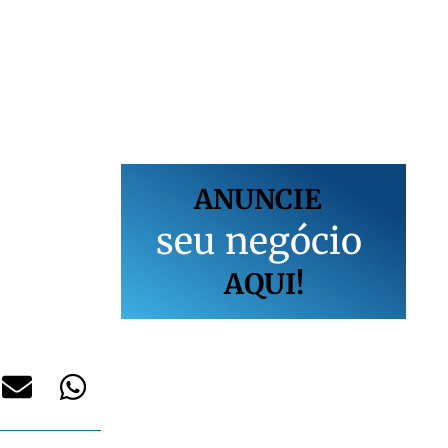
ANUNCIE
s
e
u
n
e
g
ó
c
i
o
AQUI!