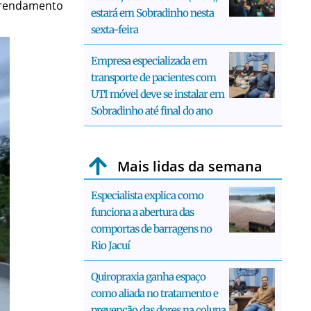
arrendamento
estará em Sobradinho nesta
sexta-feira
Empresa especializada em
transporte de pacientes com
UTI móvel deve se instalar em
Sobradinho até final do ano
Mais lidas da semana
Especialista explica como
funciona a abertura das
comportas de barragens no
Rio Jacuí
Quiropraxia ganha espaço
como aliada no tratamento e
prevenção das dores na coluna