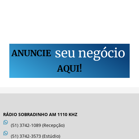
s
e
u
n
e
g
ó
c
i
o
ANUNCIE
AQUI!
RÁDIO SOBRADINHO AM 1110 KHZ
(51) 3742-1089 (Recepção)
(51) 3742-3573 (Estúdio)