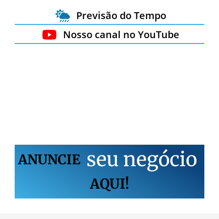
Previsão do Tempo
Nosso canal no YouTube
s
e
u
n
e
g
ó
c
i
o
ANUNCIE
AQUI!