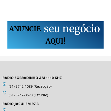
s
e
u
n
e
g
ó
c
i
o
ANUNCIE
AQUI!
RÁDIO SOBRADINHO AM 1110 KHZ
(51) 3742-1089 (Recepção)
(51) 3742-3573 (Estúdio)
RÁDIO JACUÍ FM 97,3