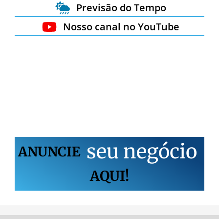
Previsão do Tempo
Nosso canal no YouTube
s
e
u
n
e
g
ó
c
i
o
ANUNCIE
AQUI!