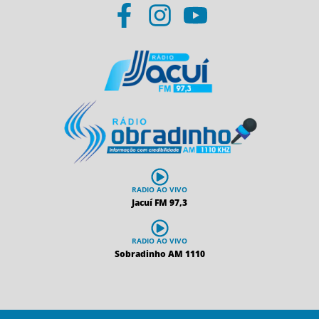
RADIO AO VIVO
Jacuí FM 97,3
RADIO AO VIVO
Sobradinho AM 1110