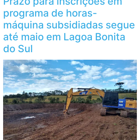
Prazo para inscrições em
programa de horas-
máquina subsidiadas segue
até maio em Lagoa Bonita
do Sul