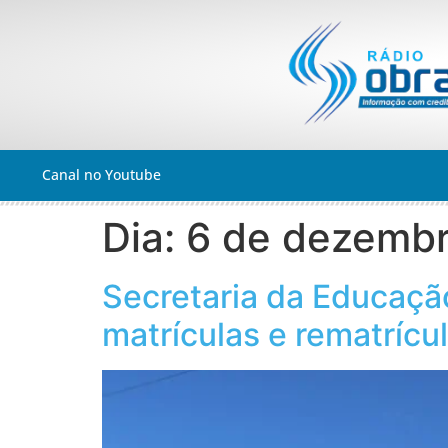
Canal no Youtube
Dia:
6 de dezemb
Secretaria da Educaçã
matrículas e rematrícu