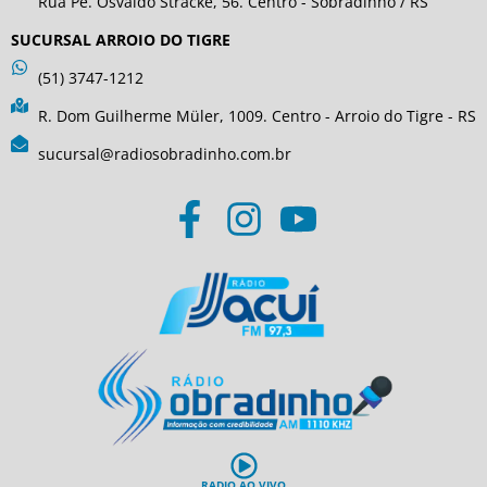
Rua Pe. Osvaldo Stracke, 56. Centro - Sobradinho / RS
SUCURSAL ARROIO DO TIGRE
(51) 3747-1212
R. Dom Guilherme Müler, 1009. Centro - Arroio do Tigre - RS
sucursal@radiosobradinho.com.br
RADIO AO VIVO