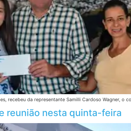
mes, recebeu da representante Samilli Cardoso Wagner, o co
 reunião nesta quinta-feira