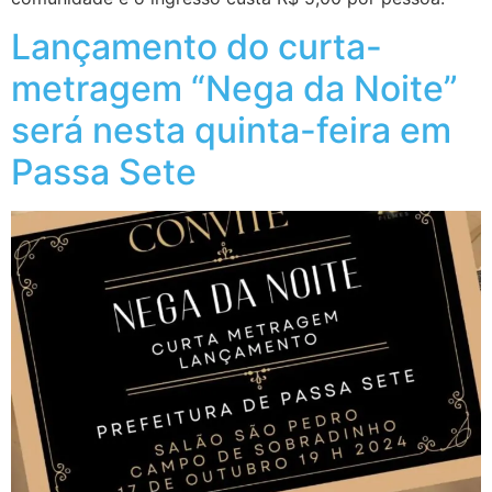
Lançamento do curta-
metragem “Nega da Noite”
será nesta quinta-feira em
Passa Sete