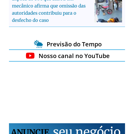
mecânico afirma que omissão das
autoridades contribuiu para o
desfecho do caso
Previsão do Tempo
Nosso canal no YouTube
s
e
u
n
e
g
ó
c
i
o
ANUNCIE